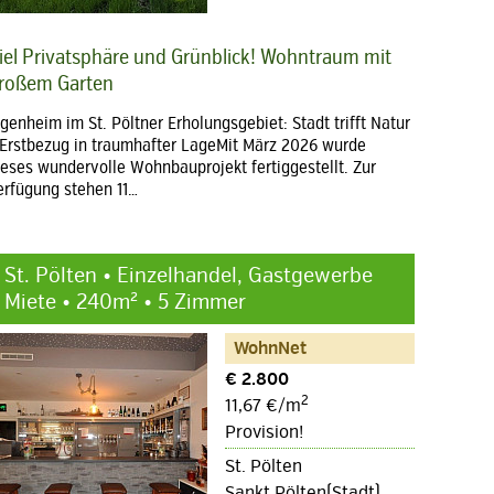
iel Privatsphäre und Grünblick! Wohntraum mit
roßem Garten
igenheim im St. Pöltner Erholungsgebiet: Stadt trifft Natur
 Erstbezug in traumhafter LageMit März 2026 wurde
ieses wundervolle Wohnbauprojekt fertiggestellt. Zur
erfügung stehen 11…
St. Pölten • Einzelhandel, Gastgewerbe
Miete • 240m² • 5 Zimmer
WohnNet
€ 2.800
2
11,67 €/m
Provision!
St. Pölten
Sankt Pölten(Stadt)