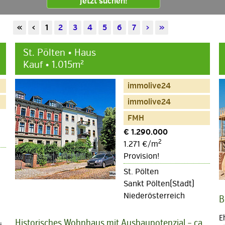
Jetzt suchen!
«
‹
1
2
3
4
5
6
7
›
»
St. Pölten • Haus
Kauf • 1.015m²
immolive24
immolive24
FMH
€ 1.290.000
2
1.271 €/m
Provision!
St. Pölten
Sankt Pölten(Stadt)
Niederösterreich
B
E
Historisches Wohnhaus mit Ausbaupotenzial – ca.