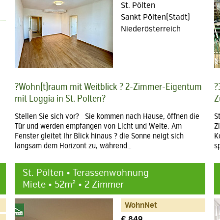
St. Pölten
Sankt Pölten(Stadt)
Niederösterreich
?Wohn(t)raum mit Weitblick ? 2-Zimmer-Eigentum
?
mit Loggia in St. Pölten?
Z
Stellen Sie sich vor? Sie kommen nach Hause, öffnen die
S
Tür und werden empfangen von Licht und Weite. Am
Z
Fenster gleitet Ihr Blick hinaus ? die Sonne neigt sich
K
langsam dem Horizont zu, während…
s
St. Pölten • Terassenwohnung
Miete • 52m² • 2 Zimmer
WohnNet
€ 849