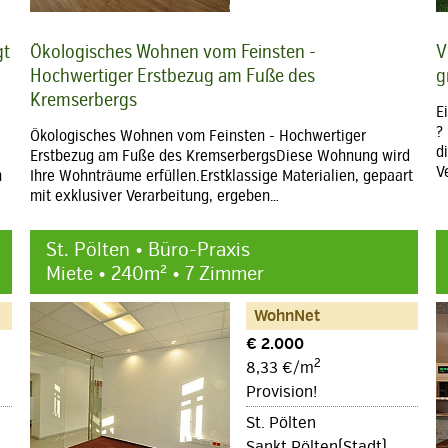
gt
Ökologisches Wohnen vom Feinsten -
V
Hochwertiger Erstbezug am Fuße des
g
Kremserbergs
E
?
Ökologisches Wohnen vom Feinsten - Hochwertiger
d
Erstbezug am Fuße des KremserbergsDiese Wohnung wird
V
n
Ihre Wohnträume erfüllen.Erstklassige Materialien, gepaart
mit exklusiver Verarbeitung, ergeben…
St. Pölten • Büro-Praxis
Miete • 240m² • 7 Zimmer
WohnNet
€ 2.000
2
8,33 €/m
Provision!
St. Pölten
Sankt Pölten(Stadt)