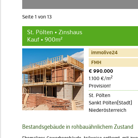
Seite 1 von 13
St. Pölten • Zinshaus
Kauf • 900m²
immolive24
FMH
€ 990.000
2
1.100 €/m
Provision!
St. Pölten
Sankt Pölten(Stadt)
Niederösterreich
Bestandsgebäude in rohbauähnlichem Zustand