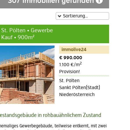
307 Immobilien gefunden
St. Pölten • Gewerbe
Kauf • 900m²
immolive24
€ 990.000
2
1.100 €/m
Provision!
St. Pölten
Sankt Pölten(Stadt)
Niederösterreich
estandsgebäude in rohbauähnlichem Zustand
hemaliges Gewerbegebäude, teilweise entkernt, mit zwei