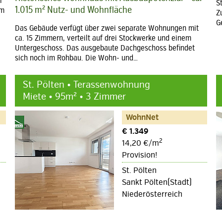
i
S
1.015 m² Nutz- und Wohnfläche
em
Z
G
Das Gebäude verfügt über zwei separate Wohnungen mit
ca. 15 Zimmern, verteilt auf drei Stockwerke und einem
Untergeschoss. Das ausgebaute Dachgeschoss befindet
sich noch im Rohbau. Die Wohn- und…
St. Pölten • Terassenwohnung
Miete • 95m² • 3 Zimmer
WohnNet
€ 1.349
2
14,20 €/m
Provision!
St. Pölten
Sankt Pölten(Stadt)
Niederösterreich