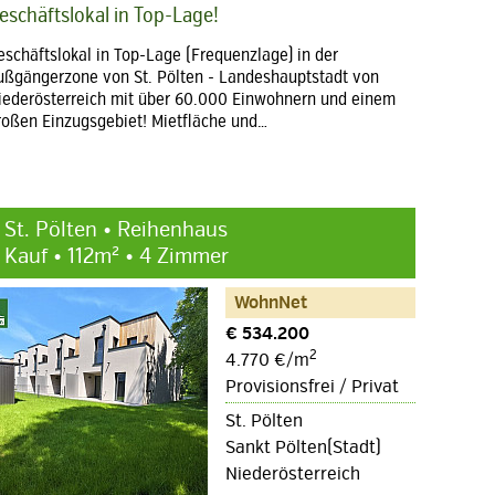
eschäftslokal in Top-Lage!
eschäftslokal in Top-Lage (Frequenzlage) in der
ußgängerzone von St. Pölten - Landeshauptstadt von
iederösterreich mit über 60.000 Einwohnern und einem
roßen Einzugsgebiet! Mietfläche und…
St. Pölten • Reihenhaus
Kauf • 112m² • 4 Zimmer
WohnNet
€ 534.200
2
4.770 €/m
Provisionsfrei / Privat
St. Pölten
Sankt Pölten(Stadt)
Niederösterreich