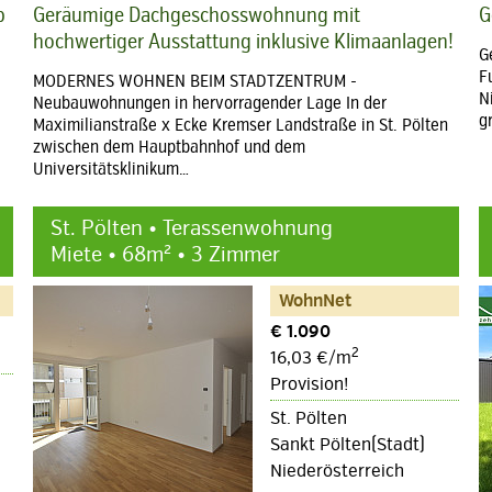
b
Geräumige Dachgeschosswohnung mit
G
hochwertiger Ausstattung inklusive Klimaanlagen!
G
F
MODERNES WOHNEN BEIM STADTZENTRUM -
N
Neubauwohnungen in hervorragender Lage In der
g
Maximilianstraße x Ecke Kremser Landstraße in St. Pölten
zwischen dem Hauptbahnhof und dem
Universitätsklinikum…
St. Pölten • Terassenwohnung
Miete • 68m² • 3 Zimmer
WohnNet
€ 1.090
2
16,03 €/m
Provision!
St. Pölten
Sankt Pölten(Stadt)
Niederösterreich