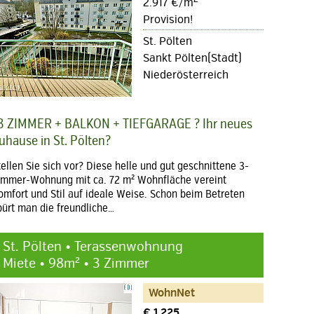
2.917 €/m
Provision!
St. Pölten
Sankt Pölten(Stadt)
Niederösterreich
3 ZIMMER + BALKON + TIEFGARAGE ? Ihr neues
uhause in St. Pölten?
tellen Sie sich vor? Diese helle und gut geschnittene 3-
immer-Wohnung mit ca. 72 m² Wohnfläche vereint
omfort und Stil auf ideale Weise. Schon beim Betreten
pürt man die freundliche…
St. Pölten • Terassenwohnung
Miete • 98m² • 3 Zimmer
WohnNet
€ 1.225