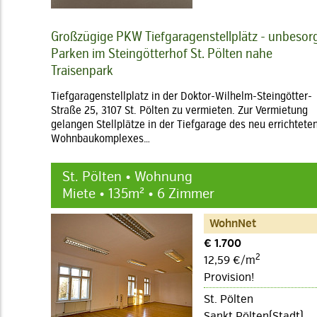
Großzügige PKW Tiefgaragenstellplätz - unbesor
Parken im Steingötterhof St. Pölten nahe
Traisenpark
Tiefgaragenstellplatz in der Doktor-Wilhelm-Steingötter-
Straße 25, 3107 St. Pölten zu vermieten. Zur Vermietung
gelangen Stellplätze in der Tiefgarage des neu errichtete
Wohnbaukomplexes…
St. Pölten • Wohnung
Miete • 135m² • 6 Zimmer
WohnNet
€ 1.700
2
12,59 €/m
Provision!
St. Pölten
Sankt Pölten(Stadt)