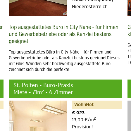
Niederösterreich
er
Top ausgestattetes Büro in City Nähe - für Firmen
G
und Gewerbebetriebe oder als Kanzlei bestens
k
geeignet
G
k
Top ausgestattetes Büro in City Nähe - für Firmen und
T
Gewerbebetriebe oder als Kanzlei bestens geeignetDieses
L
mit Glas-Wänden sehr hochwertig ausgestattete Büro
zeichnet sich durch die perfekte…
St. Pölten • Büro-Praxis
Miete • 71m² • 6 Zimmer
WohnNet
€ 923
2
13,00 €/m
Provision!