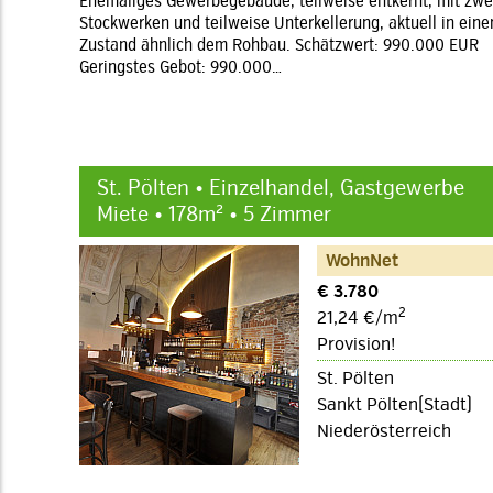
Ehemaliges Gewerbegebäude, teilweise entkernt, mit zwe
Stockwerken und teilweise Unterkellerung, aktuell in ein
Zustand ähnlich dem Rohbau. Schätzwert: 990.000 EUR
Geringstes Gebot: 990.000…
St. Pölten • Einzelhandel, Gastgewerbe
Miete • 178m² • 5 Zimmer
WohnNet
€ 3.780
2
21,24 €/m
Provision!
St. Pölten
Sankt Pölten(Stadt)
Niederösterreich