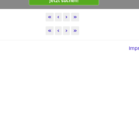
Jetzt suchen!
«
‹
›
»
«
‹
›
»
Imp