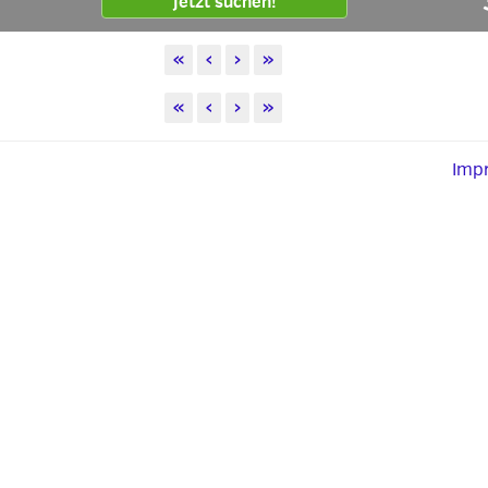
Jetzt suchen!
«
‹
›
»
«
‹
›
»
Imp