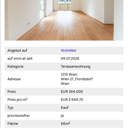
Angebot auf
WohnNet
auf immi.at seit
09.07.2026
Kategorie
Terassenwohnung
1210 Wien
Adresse
Wien 21.,Floridsdorf
Wien
Preis
EUR 394.000
2
Preis pro m
EUR 5.969,70
Typ
Kauf
provisionsfrei
ja
2
Fläche
66m